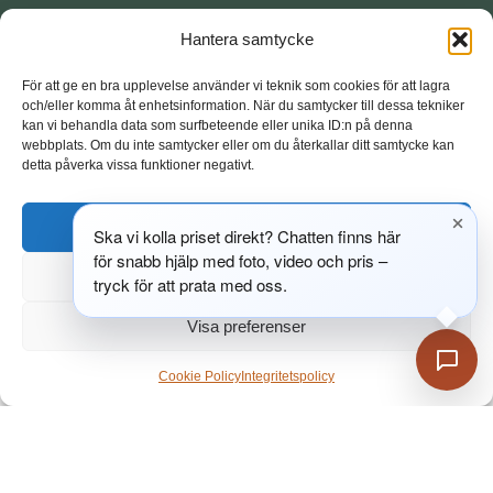
15
+
500
+
Hantera samtycke
För att ge en bra upplevelse använder vi teknik som cookies för att lagra
År av erfarenhet
Genomförda projekt
och/eller komma åt enhetsinformation. När du samtycker till dessa tekniker
kan vi behandla data som surfbeteende eller unika ID:n på denna
webbplats. Om du inte samtycker eller om du återkallar ditt samtycke kan
detta påverka vissa funktioner negativt.
1 350
m²
48
h
Acceptera
Ska vi kolla priset direkt? Chatten finns här
Studio i centrala Borås
Ofta levererat inom
för snabb hjälp med foto, video och pris –
Neka
tryck för att prata med oss.
BOKA MÖTE
Visa preferenser
Cookie Policy
Integritetspolicy