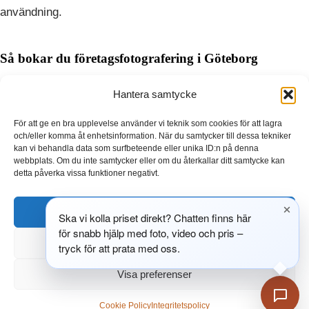
användning.
Så bokar du företagsfotografering i Göteborg
Kontakta oss via kontaktsidan och berätta om ditt
Hantera samtycke
projekt i Göteborg.
För att ge en bra upplevelse använder vi teknik som cookies för att lagra
Vi skickar en offert och diskuterar upplägg och plats.
och/eller komma åt enhetsinformation. När du samtycker till dessa tekniker
kan vi behandla data som surfbeteende eller unika ID:n på denna
Fotograferingen genomförs och du får bilderna snabbt
webbplats. Om du inte samtycker eller om du återkallar ditt samtycke kan
och redo att användas.
detta påverka vissa funktioner negativt.
Låt oss hjälpa dig att skapa bilder som gör skillnad för ditt
Acceptera
Ska vi kolla priset direkt? Chatten finns här
företag.
Boka din fotografering i Göteborg idag!
för snabb hjälp med foto, video och pris –
Neka
tryck för att prata med oss.
BOKA MÖTE
BOKA ETT MÖTE HÄR
Visa preferenser
Cookie Policy
Integritetspolicy