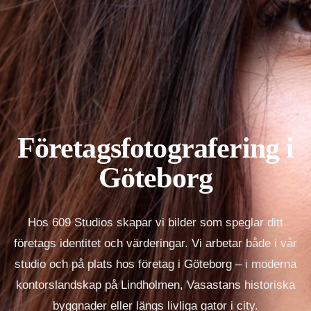
Företagsfotografering i
Göteborg
Hos 609 Studios skapar vi bilder som speglar ditt
företags identitet och värderingar. Vi arbetar både i vår
studio och på plats hos företag i Göteborg – i moderna
kontorslandskap på Lindholmen, Vasastans historiska
byggnader eller längs livliga gator i city.