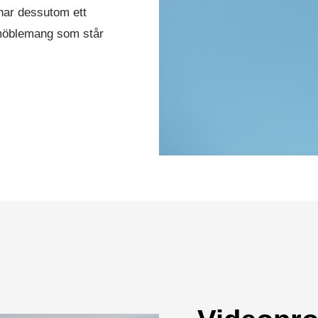
 har dessutom ett
ll möblemang som står