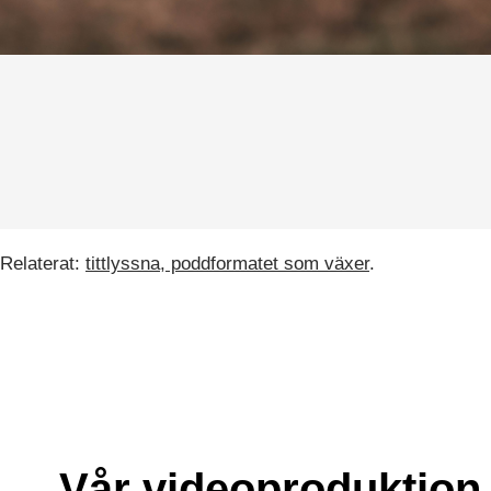
Relaterat:
tittlyssna, poddformatet som växer
.
Vår videoproduktion 