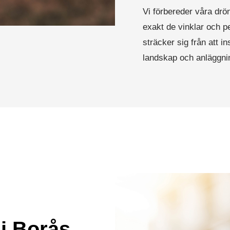
Vi förbereder våra drön
exakt de vinklar och 
sträcker sig från att in
landskap och anläggni
i Borås