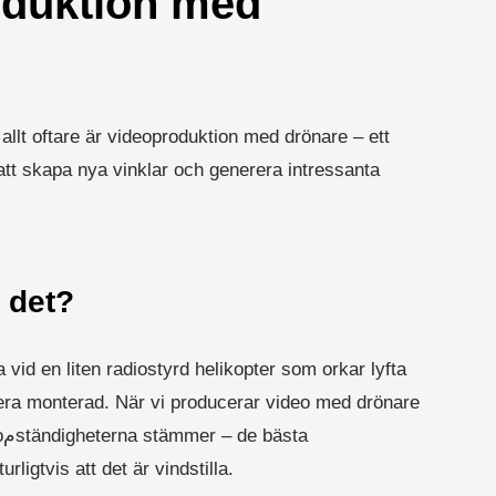
oduktion med
allt oftare är videoproduktion med drönare – ett
 att skapa nya vinklar och generera intressanta
 det?
a vid en liten radiostyrd helikopter som orkar lyfta
ra monterad. När vi producerar video med drönare
a
rligtvis att det är vindstilla.