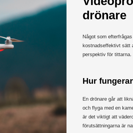
Videopr
drönare
Något som efterfrågas 
kostnadseffektivt sätt
perspektiv för tittarna.
Hur fungerar
En drönare går att likn
och flyga med en kame
är det viktigt att väderоمständigheterna stämmer – de bäst
förutsättningarna är natu