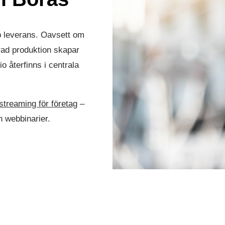
b leverans. Oavsett om
rad produktion skapar
io återfinns i centrala
-streaming för företag
–
h webbinarier.