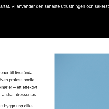
tat. Vi använder den senaste utrustningen och säkerställe
ner till livesända
även professionella
narier – ett effektivt
r andra intressenter.
tt bygga upp olika