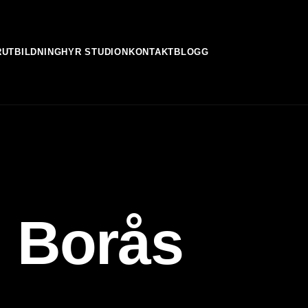
R
UTBILDNING
HYR STUDION
KONTAKT
BLOGG
i Borås