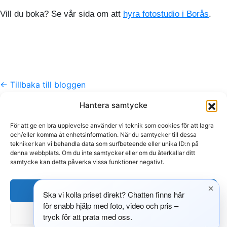
Vill du boka? Se vår sida om att
hyra fotostudio i Borås
.
← Tillbaka till bloggen
Hantera samtycke
Kontakt
För att ge en bra upplevelse använder vi teknik som cookies för att lagra
info@609.se
och/eller komma åt enhetsinformation. När du samtycker till dessa
tekniker kan vi behandla data som surfbeteende eller unika ID:n på
073-510 18 81
denna webbplats. Om du inte samtycker eller om du återkallar ditt
Foto · Video · Studio · Borås
samtycke kan detta påverka vissa funktioner negativt.
Hitta oss
Acceptera
Ska vi kolla priset direkt? Chatten finns här
Bryggaregatan 10b
för snabb hjälp med foto, video och pris –
503 38 Borås
Neka
tryck för att prata med oss.
BOKA MÖTE
Instagram
LinkedIn