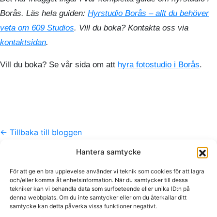
Borås. Läs hela guiden:
Hyrstudio Borås – allt du behöver
veta om 609 Studios
. Vill du boka? Kontakta oss via
kontaktsidan
.
Vill du boka? Se vår sida om att
hyra fotostudio i Borås
.
← Tillbaka till bloggen
Hantera samtycke
Kontakt
För att ge en bra upplevelse använder vi teknik som cookies för att lagra
info@609.se
och/eller komma åt enhetsinformation. När du samtycker till dessa
tekniker kan vi behandla data som surfbeteende eller unika ID:n på
073-510 18 81
denna webbplats. Om du inte samtycker eller om du återkallar ditt
Foto · Video · Studio · Borås
samtycke kan detta påverka vissa funktioner negativt.