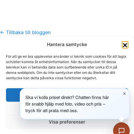
← Tillbaka till bloggen
Hantera samtycke
Kontakt
För att ge en bra upplevelse använder vi teknik som cookies för att lagra
info@609.se
och/eller komma åt enhetsinformation. När du samtycker till dessa
tekniker kan vi behandla data som surfbeteende eller unika ID:n på
073-510 18 81
denna webbplats. Om du inte samtycker eller om du återkallar ditt
Foto · Video · Studio · Borås
samtycke kan detta påverka vissa funktioner negativt.
Hitta oss
Acceptera
Ska vi kolla priset direkt? Chatten finns här
Bryggaregatan 10b
för snabb hjälp med foto, video och pris –
503 38 Borås
Neka
tryck för att prata med oss.
BOKA MÖTE
Instagram
LinkedIn
Visa preferenser
© 2026 609 Studios ·
Integritetspolicy
·
Cookie-