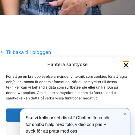
← Tillbaka till bloggen
Hantera samtycke
Kontakt
För att ge en bra upplevelse använder vi teknik som cookies för att lagra
info@609.se
och/eller komma åt enhetsinformation. När du samtycker till dessa
tekniker kan vi behandla data som surfbeteende eller unika ID:n på
073-510 18 81
denna webbplats. Om du inte samtycker eller om du återkallar ditt
Foto · Video · Studio · Borås
samtycke kan detta påverka vissa funktioner negativt.
Hitta oss
Acceptera
Ska vi kolla priset direkt? Chatten finns här
Bryggaregatan 10b
för snabb hjälp med foto, video och pris –
503 38 Borås
Neka
tryck för att prata med oss.
BOKA MÖTE