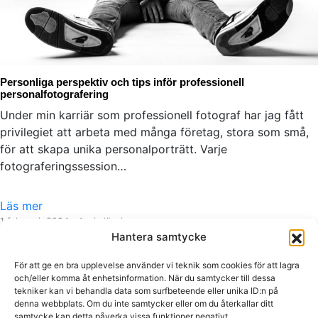
Personliga perspektiv och tips inför professionell
personalfotografering
Under min karriär som professionell fotograf har jag fått
privilegiet att arbeta med många företag, stora som små,
för att skapa unika personalporträtt. Varje
fotograferingssession…
Läs mer
1 februari, 2024
· 4 min läsning
Hantera samtycke
Kontakt
För att ge en bra upplevelse använder vi teknik som cookies för att lagra
info@609.se
och/eller komma åt enhetsinformation. När du samtycker till dessa
tekniker kan vi behandla data som surfbeteende eller unika ID:n på
073-510 18 81
denna webbplats. Om du inte samtycker eller om du återkallar ditt
Foto · Video · Studio · Borås
samtycke kan detta påverka vissa funktioner negativt.