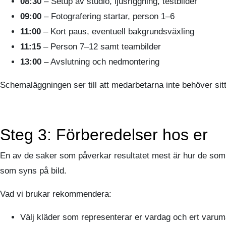
08:30
– Setup av studio, ljusriggning, testbilder
09:00
– Fotografering startar, person 1–6
11:00
– Kort paus, eventuell bakgrundsväxling
11:15
– Person 7–12 samt teambilder
13:00
– Avslutning och nedmontering
Schemaläggningen ser till att medarbetarna inte behöver sit
Steg 3: Förberedelser hos er
En av de saker som påverkar resultatet mest är hur de som s
som syns på bild.
Vad vi brukar rekommendera:
Välj kläder som representerar er vardag och ert varum