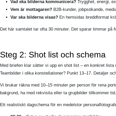
Vad ska bilderna kommunicera?
Trygghet, energi, exp
Vem är mottagaren?
B2B-kunder, jobpsökande, media, s
Var ska bilderna visas?
En hemsidas breddformat kräver
Det här samtalet tar ofta 30 minuter. Det sparar timmar på 
Steg 2: Shot list och schema
Med briefen klar sätter vi upp en shot list – en konkret lis
Teambilder i olika konstellationer? Punkt 13–17. Detaljer och
Vi brukar räkna med 10–15 minuter per person för rena porträ
bakgrund, ha med rekvisita eller ta grupbilder tillkommer tid
Ett realistiskt dagschema för en medelstor personalfotografe