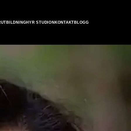
R
UTBILDNING
HYR STUDION
KONTAKT
BLOGG