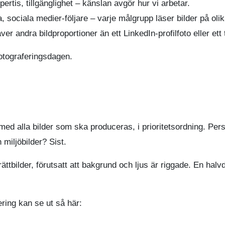
ertis, tillgänglighet – känslan avgör hur vi arbetar.
ociala medier-följare – varje målgrupp läser bilder på olik
 andra bildproportioner än ett LinkedIn-profilfoto eller ett 
fotograferingsdagen.
ta med alla bilder som ska produceras, i prioritetsordning. P
 miljöbilder? Sist.
ttbilder, förutsatt att bakgrund och ljus är riggade. En hal
.
ring kan se ut så här: