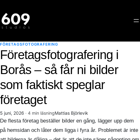
Hoppa
till
innehåll
FÖRETAGSFOTOGRAFERING
Företagsfotografering i
Borås – så får ni bilder
som faktiskt speglar
företaget
5 juni, 2026
· 4 min läsning
Mattias Björlevik
De flesta företag beställer bilder en gång, lägger upp dem
på hemsidan och låter dem ligga i fyra år. Problemet är inte
att bilderna är dåliga – det är att de inte säger någonting om