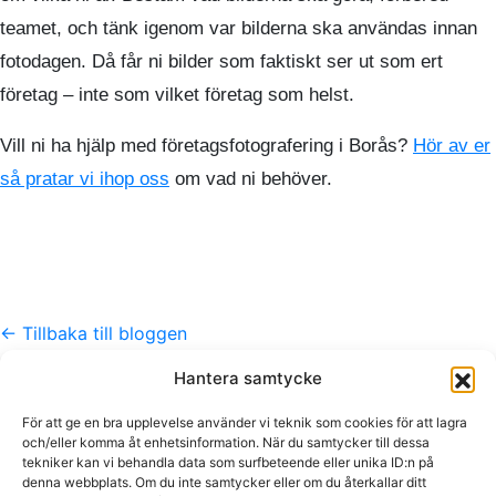
teamet, och tänk igenom var bilderna ska användas innan
fotodagen. Då får ni bilder som faktiskt ser ut som ert
företag – inte som vilket företag som helst.
Vill ni ha hjälp med företagsfotografering i Borås?
Hör av er
så pratar vi ihop oss
om vad ni behöver.
← Tillbaka till bloggen
Hantera samtycke
Kontakt
För att ge en bra upplevelse använder vi teknik som cookies för att lagra
info@609.se
och/eller komma åt enhetsinformation. När du samtycker till dessa
tekniker kan vi behandla data som surfbeteende eller unika ID:n på
073-510 18 81
denna webbplats. Om du inte samtycker eller om du återkallar ditt
Foto · Video · Studio · Borås